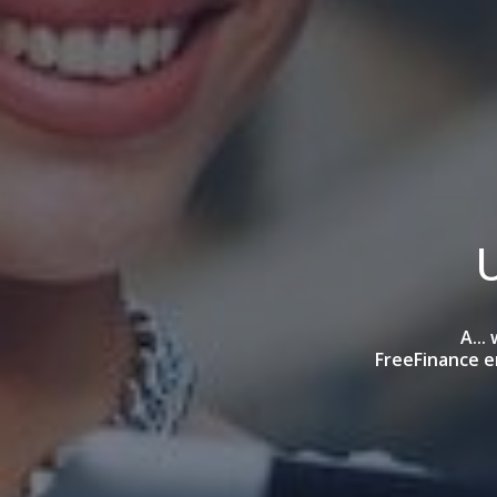
U
A...
FreeFinance e