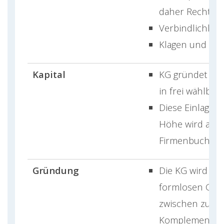
daher Rechte 
Verbindlichkei
Klagen und gek
Kapital
KG gründet auf
in frei wählba
Diese Einlage i
Höhe wird auc
Firmenbuch ei
Gründung
Die KG wird du
formlosen Gese
zwischen zumi
Komplementär