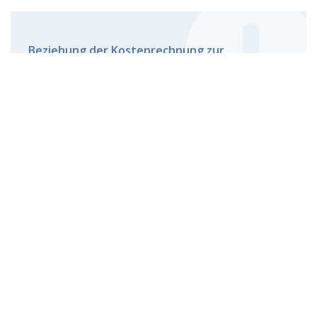
Beziehung der Kostenrechnung zur
Planungsrechnung:
Die Kostenrechnung, insbesondere die
Kostenplanung, ist ein wesentlicher Bestandteil der
Gesamtplanung des Unternehmens.
BESTANDTEILE DER
KOSTENRECHNUNG
Die betriebliche Kostenrechnung unterteilt sich in die
folgenden drei zeitbezogenen Kostenrechnungssysteme -