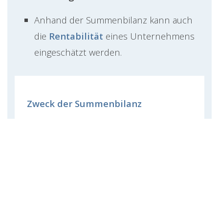
Anhand der Summenbilanz kann auch
die
Rentabilität
eines Unternehmens
eingeschätzt werden.
Zweck der Summenbilanz
Die Summenbilanz dient in
Deutschland vor allem der
internen
Kontrolle der Buchhaltung
. Sie bietet
einen Überblick über die
Gesamtsummen der Soll- und
Habenbuchungen und hilft,
Buchungsfehler frühzeitig zu erkennen.