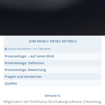
ZUM INHALT DIESES ARTIKELS
Zuletzt aktualisiert:
vor 2 Monaten
Privateinlage
– auf einen Blick
Privateinlage:
Definition
Privateinlage:
Bewertung
Fragen und Antworten
Quellen
Simone A.
Mitgründerin der FreeFinance Buchhaltungssoftware, Entwicklung,