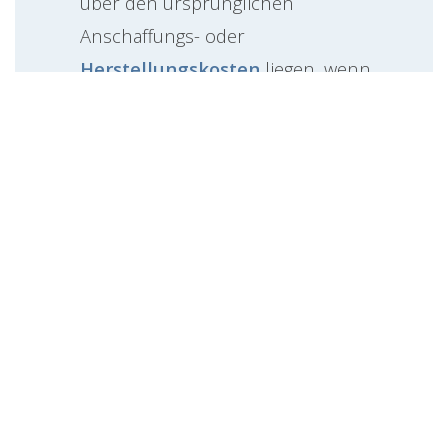
über den ursprünglichen
Anschaffungs- oder
Herstellungskosten
liegen, wenn
sich der Wert seit dem Erwerb erhöht
hat (z. B. durch Marktwertsteigerung).
Wirtschaftsgüter, die innerhalb
eines Jahres angeschafft oder
hergestellt wurden
:
Auch hier gilt grundsätzlich der
Teilwert. Er darf jedoch nicht höher
sein als die ursprünglichen
Anschaffungs- oder
Herstellungskosten. Wurde das
Wirtschaftsgut vor der Einlage bereits