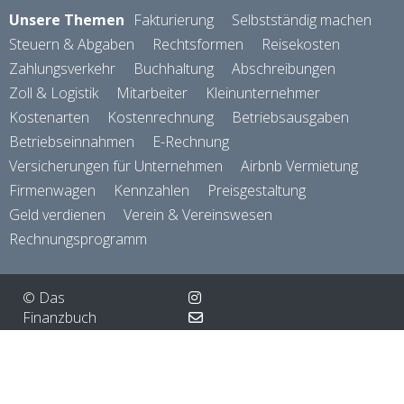
Unsere Themen
Fakturierung
Selbstständig machen
Steuern & Abgaben
Rechtsformen
Reisekosten
Zahlungsverkehr
Buchhaltung
Abschreibungen
Zoll & Logistik
Mitarbeiter
Kleinunternehmer
Kostenarten
Kostenrechnung
Betriebsausgaben
Betriebseinnahmen
E-Rechnung
Versicherungen für Unternehmen
Airbnb Vermietung
Firmenwagen
Kennzahlen
Preisgestaltung
Geld verdienen
Verein & Vereinswesen
Rechnungsprogramm
© Das
Finanzbuch
gmbh
About
2026
AGB
Datenschutzerklärung / DSGVO
powered by
Impressum
magnolia cms