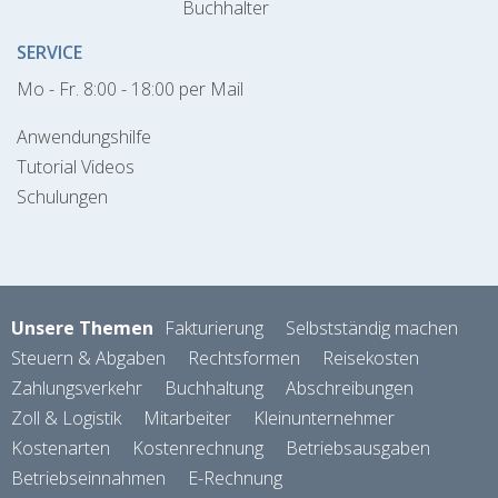
Buchhalter
SERVICE
Mo - Fr. 8:00 - 18:00 per Mail
Anwendungshilfe
Tutorial Videos
Schulungen
Unsere Themen
Fakturierung
Selbstständig machen
Steuern & Abgaben
Rechtsformen
Reisekosten
Zahlungsverkehr
Buchhaltung
Abschreibungen
Zoll & Logistik
Mitarbeiter
Kleinunternehmer
Kostenarten
Kostenrechnung
Betriebsausgaben
Betriebseinnahmen
E-Rechnung