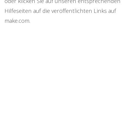
oder klicken Sie auf unseren entsprechenden
Hilfeseiten auf die veröffentlichten Links auf
make.com.
Früher: Blueprints importieren
EINGANGSSCHNITTSTELLENDATEN ANSEHEN
Bei einigen Einstellungen kann es nötig sein, die
Eingangsdaten, also jene Datensätze, die über die