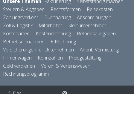
Unsere Themen
Fakturierung
Selbstständig machen
Steuern & Abgaben
Rechtsformen
Reisekosten
Zahlungsverkehr
Buchhaltung
Abschreibungen
Zoll & Logistik
Mitarbeiter
Kleinunternehmer
Kostenarten
Kostenrechnung
Betriebsausgaben
Betriebseinnahmen
E-Rechnung
Versicherungen für Unternehmen
Airbnb Vermietung
Firmenwagen
Kennzahlen
Preisgestaltung
Geld verdienen
Verein & Vereinswesen
Rechnungsprogramm
© Das
Finanzbuch
gmbh
About
2026
AGB
Datenschutzerklärung / DSGVO
powered by
Impressum
magnolia cms