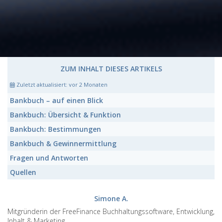
ZUM INHALT DIESES ARTIKELS
Zuletzt aktualisiert:
vor 2 Monaten
Bankbuch
– auf einen Blick
Bankbuch:
Übersicht & Funktion
Bankbuch:
Bestimmungen
Bankbuch
& Gewinnermittlung
Fragen und Antworten
Quellen
Simone A.
Mitgründerin der FreeFinance Buchhaltungssoftware, Entwicklung,
Inhalt & Marketing