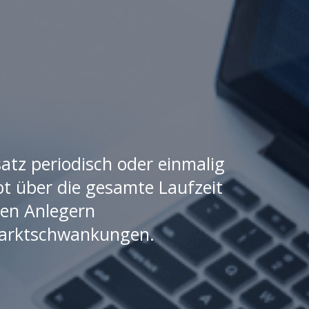
satz periodisch oder einmalig
bt über die gesamte Laufzeit
den Anlegern
 Marktschwankungen.