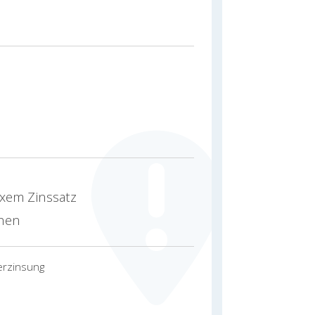
xem Zinssatz
ehen
erzinsung