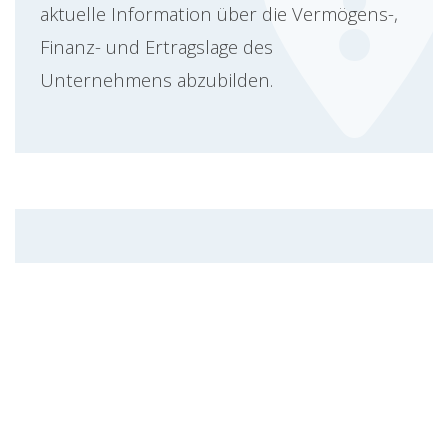
aktuelle Information über die Vermögens-,
Finanz- und Ertragslage des
Unternehmens abzubilden.
Umfassende
Buchhaltungssoftware für
Deutschland
Von A wie Automatisierung
bis Z wie Zeitersparnis: