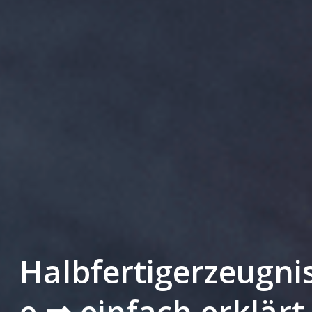
Halbfertigerzeugni
e ⇒ einfach erklärt