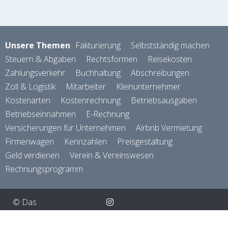
Unsere Themen
Fakturierung
Selbstständig machen
Steuern & Abgaben
Rechtsformen
Reisekosten
Zahlungsverkehr
Buchhaltung
Abschreibungen
Zoll & Logistik
Mitarbeiter
Kleinunternehmer
Kostenarten
Kostenrechnung
Betriebsausgaben
Betriebseinnahmen
E-Rechnung
Versicherungen für Unternehmen
Airbnb Vermietung
Firmenwagen
Kennzahlen
Preisgestaltung
Geld verdienen
Verein & Vereinswesen
Rechnungsprogramm
© Das
Finanzbuch
gmbh
About