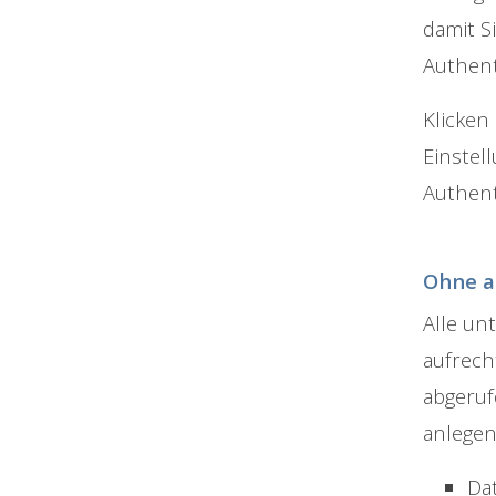
damit S
Authent
Klicken
Einstel
Authent
Ohne a
Alle un
aufrech
abgeruf
anlegen
Da