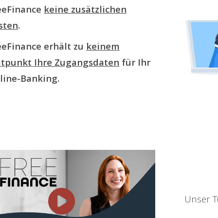
eeFinance
keine zusätzlichen
sten
.
eeFinance erhält zu
keinem
itpunkt Ihre Zugangsdaten
für Ihr
line-Banking.
Unser Tu