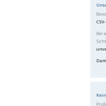
Unse
Bevo
CSV-
Bei 
Sich
unve
Dami
Kein
Prüf