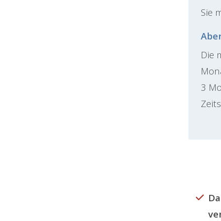
Sie 
Abe
Die 
Mona
3 Mo
Zeit
Da
ve