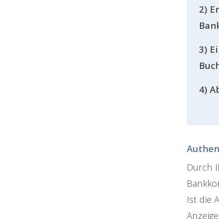
2) E
Ban
3) E
Buc
4) A
Authen
Durch I
Bankkon
Ist die
Anzeige