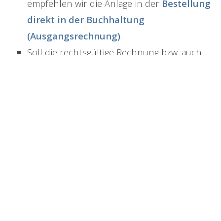
empfehlen wir die Anlage in der
Bestellung
direkt in der Buchhaltung
(Ausgangsrechnung)
.
Soll die rechtsgültige Rechnung bzw. auch
Lieferscheine, etc. in FreeFinance erstellt
werden, empfehlen wir die
Anbindung an
die Rechnungslegung.
Schließen der
offenen Rechnung/Ausgangsrechnung in
FreeFinance
Werden die Bestellungen nicht sofort als bezahlt
in FreeFinance übertragen, kann das Schließen
der offenen Posten manuell oder idealerweise
direkt über den
Kontoauszug
- und idealerweise