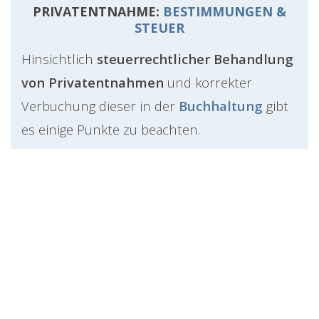
PRIVATENTNAHME:
BESTIMMUNGEN &
STEUER
Hinsichtlich
steuerrechtlicher Behandlung
von Privatentnahmen
und korrekter
Verbuchung dieser in der
Buchhaltung
gibt
es einige Punkte zu beachten.
Eine Geldentnahme ist
steuerlich
neutral
und beeinflusst weder Gewinn
noch Verlust des Unternehmens. Sach-
und Leistungsentnahmen können
jedoch den steuerpflichtigen Gewinn
erhöhen.
Wenn Gegenstände oder Leistungen privat