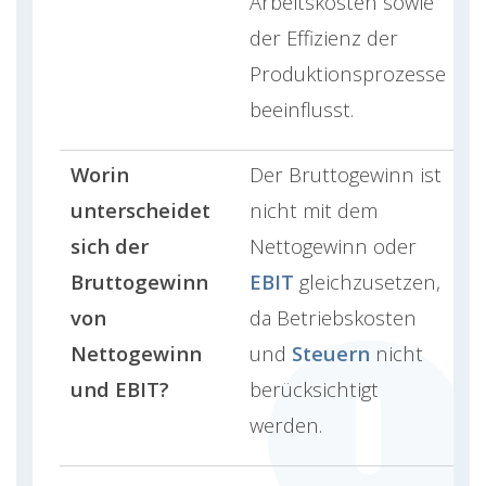
Arbeitskosten sowie
der Effizienz der
Produktionsprozesse
beeinflusst.
Worin
Der Bruttogewinn ist
unterscheidet
nicht mit dem
sich der
Nettogewinn oder
Bruttogewinn
EBIT
gleichzusetzen,
von
da Betriebskosten
Nettogewinn
und
Steuern
nicht
und EBIT?
berücksichtigt
werden.