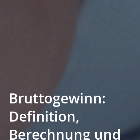
Bruttogewinn:
Definition,
Berechnung und