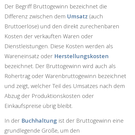
Der Begriff Bruttogewinn bezeichnet die
Differenz zwischen dem
Umsatz
(auch
Bruttoerlöse) und den direkt zurechenbaren
Kosten der verkauften Waren oder
Dienstleistungen. Diese Kosten werden als
Wareneinsatz oder
Herstellungskosten
bezeichnet. Der Bruttogewinn wird auch als
Rohertrag oder Warenbruttogewinn bezeichnet
und zeigt, welcher Teil des Umsatzes nach dem
Abzug der Produktionskosten oder
Einkaufspreise übrig bleibt.
In der
Buchhaltung
ist der Bruttogewinn eine
grundlegende Größe, um den