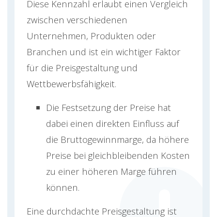
Diese Kennzahl erlaubt einen Vergleich
zwischen verschiedenen
Unternehmen, Produkten oder
Branchen und ist ein wichtiger Faktor
für die Preisgestaltung und
Wettbewerbsfähigkeit.
Die Festsetzung der Preise hat
dabei einen direkten Einfluss auf
die Bruttogewinnmarge, da höhere
Preise bei gleichbleibenden Kosten
zu einer höheren Marge führen
können.
Eine durchdachte Preisgestaltung ist