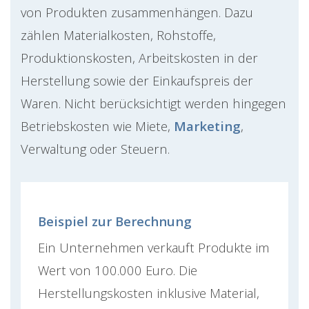
von Produkten zusammenhängen. Dazu
zählen Materialkosten, Rohstoffe,
Produktionskosten, Arbeitskosten in der
Herstellung sowie der Einkaufspreis der
Waren. Nicht berücksichtigt werden hingegen
Betriebskosten wie Miete,
Marketing
,
Verwaltung oder Steuern.
Beispiel zur Berechnung
Ein Unternehmen verkauft Produkte im
Wert von 100.000 Euro. Die
Herstellungskosten inklusive Material,