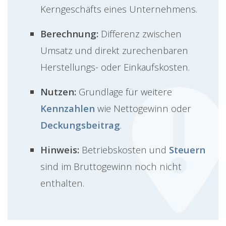
Kerngeschäfts eines Unternehmens.
Berechnung:
Differenz zwischen
Umsatz und direkt zurechenbaren
Herstellungs- oder Einkaufskosten.
Nutzen:
Grundlage für weitere
Kennzahlen
wie Nettogewinn oder
Deckungsbeitrag
.
Hinweis:
Betriebskosten und
Steuern
sind im Bruttogewinn noch nicht
enthalten.