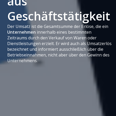
aus
Geschäftstätigkeit
Der Umsatz ist die Gesamtsumme der Erlöse, die ein
Unternehmen
innerhalb eines bestimmten
Zeitraums durch den Verkauf von Waren oder
Dienstleistungen erzielt. Er wird auch als Umsatzerlös
bezeichnet und informiert ausschließlich über die
Betriebseinnahmen, nicht aber über den Gewinn des
Unternehmens.