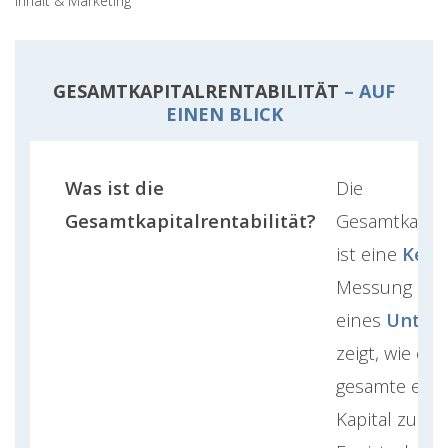
Inhalt & Marketing
GESAMTKAPITALRENTABILITÄT
– AUF
EINEN BLICK
Was ist die
Die
Gesamtkapitalrentabilität?
Gesamtkapital
ist eine
Kenn
Messung der 
eines
Unter
zeigt, wie erf
gesamte eing
Kapital zur