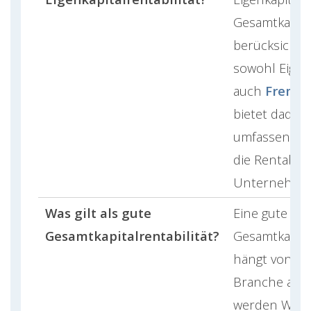
Gesamtkapital
berücksichti
sowohl Eigenk
auch
Fremdk
bietet dadur
umfassendere
die Rentabilit
Unternehme
Was gilt als gute
Eine gute
Gesamtkapitalrentabilität?
Gesamtkapital
hängt von der
Branche ab. 
werden Wert