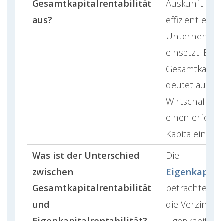
Gesamtkapitalrentabilität
Auskunft dar
aus?
effizient ein
Unternehmen 
einsetzt. Ein
Gesamtkapital
deutet auf ei
Wirtschaftlic
einen erfolg
Kapitaleinsatz
Was ist der Unterschied
Die
zwischen
Eigenkapital
Gesamtkapitalrentabilität
betrachtet au
und
die Verzinsu
Eigenkapitalrentabilität?
Eigenkapitals.