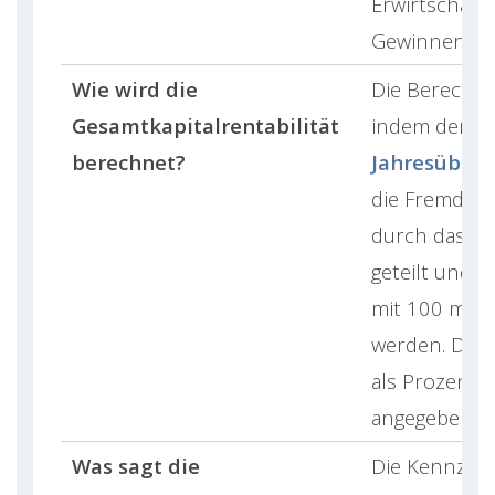
Erwirtschaft
Gewinnen gen
Wie wird die
Die Berechnu
Gesamtkapitalrentabilität
indem der
berechnet?
Jahresübers
die Fremdkap
durch das Ge
geteilt und 
mit 100 multi
werden. Das 
als Prozentw
angegeben.
Was sagt die
Die Kennzahl