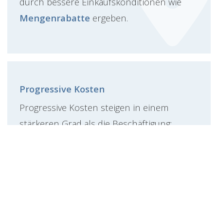
durch bessere Einkaufskonditionen wie
Mengenrabatte
ergeben.
Progressive Kosten
Progressive Kosten steigen in einem
stärkeren Grad als die Beschäftigung:
Die progressiv steigenden Stückkosten
sind geringer als die ebenfalls
progressiv steigenden Grenzkosten.
Ein derartiger Verlauf kann sich