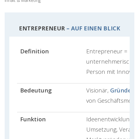
Inhalt & Marketing
ENTREPRENEUR
– AUF EINEN BLICK
Definition
Entrepreneur =
unternehmerisch d
Person mit Innovati
Bedeutung
Visionär,
Gründer
, 
von Geschäftsmodel
Funktion
Ideenentwicklung,
Umsetzung, Verant