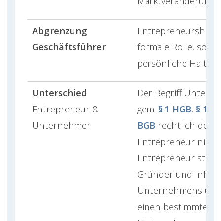
Marktveränderung.
Abgrenzung
Entrepreneurship is
Geschäftsführer
formale Rolle, sond
persönliche Haltung
Unterschied
Der Begriff Unterne
Entrepreneur &
gem.
§ 1 HGB
,
§ 14
Unternehmer
BGB
rechtlich defini
Entrepreneur nicht.
Entrepreneur steht
Gründer und Inhabe
Unternehmens und
einen bestimmten