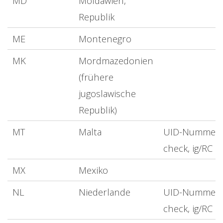
MD
Moldawien,
Republik
ME
Montenegro
MK
Mordmazedonien
(frühere
jugoslawische
Republik)
MT
Malta
UID-Nummer
check, ig/RC
MX
Mexiko
NL
Niederlande
UID-Nummer
check, ig/RC