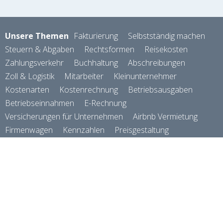
Unsere Themen
Fakturierung
Selbstständig machen
Steuern & Abgaben
Rechtsformen
Reisekosten
Zahlungsverkehr
Buchhaltung
Abschreibungen
Zoll & Logistik
Mitarbeiter
Kleinunternehmer
Kostenarten
Kostenrechnung
Betriebsausgaben
Betriebseinnahmen
E-Rechnung
Versicherungen für Unternehmen
Airbnb Vermietung
Firmenwagen
Kennzahlen
Preisgestaltung
Geld verdienen
Verein & Vereinswesen
Rechnungsprogramm
© Das
Finanzbuch
gmbh
About
2026
AGB