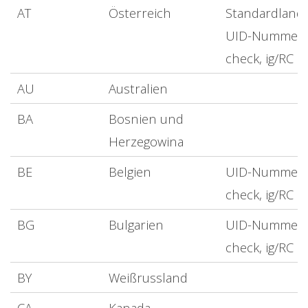
AT
Österreich
Standardland,
UID-Nummer
check, ig/RC
AU
Australien
BA
Bosnien und
Herzegowina
BE
Belgien
UID-Nummer
check, ig/RC
BG
Bulgarien
UID-Nummer
check, ig/RC
BY
Weißrussland
CA
Kanada