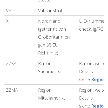
VA
Vatikanstaat
XI
Nordirland
UID-Nummer
(getrennt von
check, ig/RC
Großbritannien
gemäß EU-
Richtlinie)
ZZSA
Region:
Region, weiter
Südamerika
Details
siehe
Region
ZZMA
Region:
Region, weiter
Mittelamerika
Details
siehe
Region