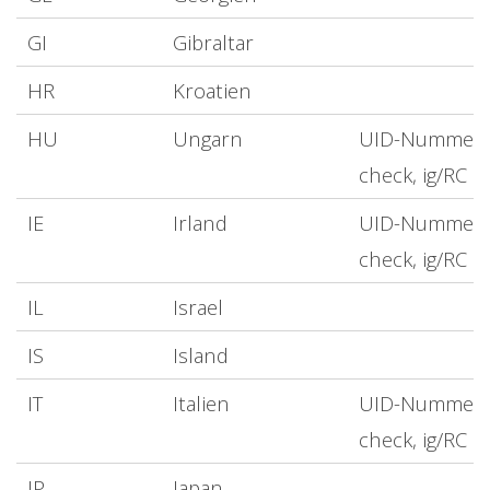
GI
Gibraltar
HR
Kroatien
HU
Ungarn
UID-Nummer
check, ig/RC
IE
Irland
UID-Nummer
check, ig/RC
IL
Israel
IS
Island
IT
Italien
UID-Nummer
check, ig/RC
JP
Japan