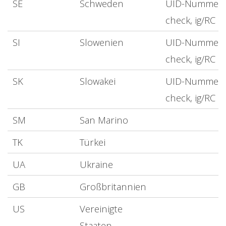
SE
Schweden
UID-Nummer
check, ig/RC
SI
Slowenien
UID-Nummer
check, ig/RC
SK
Slowakei
UID-Nummer
check, ig/RC
SM
San Marino
TK
Türkei
UA
Ukraine
GB
Großbritannien
US
Vereinigte
Staaten