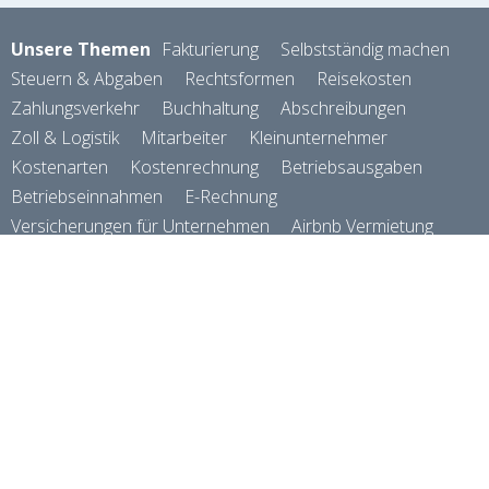
Unsere Themen
Fakturierung
Selbstständig machen
Steuern & Abgaben
Rechtsformen
Reisekosten
Zahlungsverkehr
Buchhaltung
Abschreibungen
Zoll & Logistik
Mitarbeiter
Kleinunternehmer
Kostenarten
Kostenrechnung
Betriebsausgaben
Betriebseinnahmen
E-Rechnung
Versicherungen für Unternehmen
Airbnb Vermietung
Firmenwagen
Kennzahlen
Preisgestaltung
Geld verdienen
Verein & Vereinswesen
Rechnungsprogramm
© Das
Finanzbuch
gmbh
About
2026
AGB
Datenschutzerklärung / DSGVO
powered by