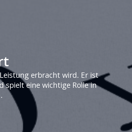
rt
eistung erbracht wird. Er ist
spielt eine wichtige Rolle in
.