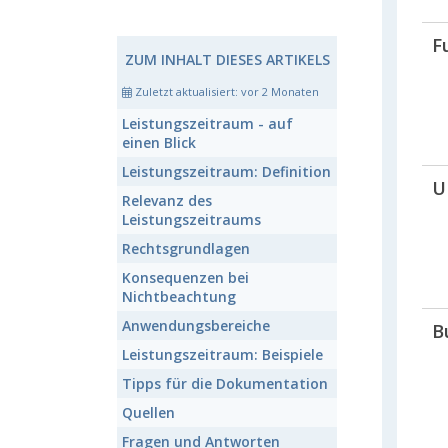
F
ZUM INHALT DIESES ARTIKELS
Zuletzt aktualisiert:
vor 2 Monaten
Leistungszeitraum
- auf
einen Blick
Leistungszeitraum:
Definition
U
Relevanz
des
Leistungszeitraums
Rechts
grundlagen
Konsequenzen
bei
Nichtbeachtung
Anwendungs
bereiche
B
Leistungszeitraum:
Beispiele
Tipps
für die Dokumentation
Quellen
Fragen und Antworten