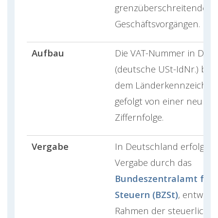
grenzüberschreitenden
Geschäftsvorgängen.
Aufbau
Die VAT-Nummer in Deut
(deutsche USt-IdNr.) bes
dem Länderkennzeichen
gefolgt von einer neunst
Ziffernfolge.
Vergabe
In Deutschland erfolgt d
Vergabe durch das
Bundeszentralamt für
Steuern (BZSt)
, entwede
Rahmen der steuerliche