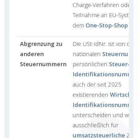
Charge-Verfahren oder d
Teilnahme an EU-System
dem
One-Stop-Shop (OS
Abgrenzung zu
Die USt-IdNr. ist von der
anderen
nationalen
Steuernumm
Steuernummern
persönlichen
Steuer-
Identifikationsnumme
auch der seit 2025
existierenden
Wirtschaf
Identifikationsnumme
unterscheiden und wird
ausschließlich für
umsatzsteuerliche
Zwec