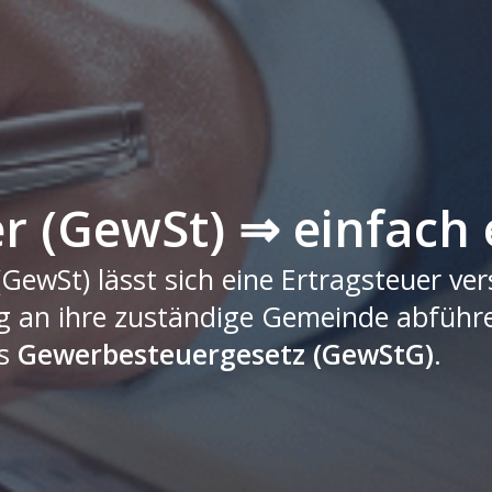
 (GewSt) ⇒ einfach 
GewSt) lässt sich eine Ertragsteuer ve
rig an ihre zuständige Gemeinde abführ
as
Gewerbesteuergesetz (GewStG)
.