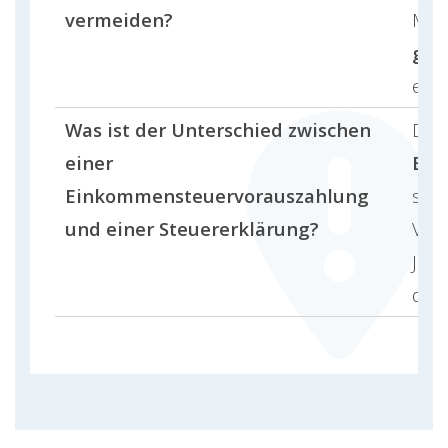
vermeiden?
Meh
gem
ein 
Was ist der Unterschied zwischen
Die
einer
Ein
Einkommensteuervorauszahlung
schä
und einer Steuererklärung?
Vor
Jahr
das 