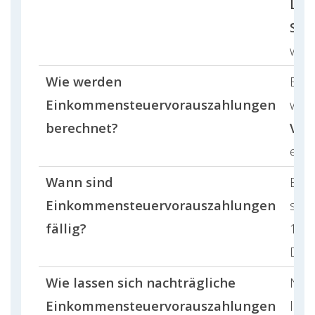
Loh
Ste
wird
Wie werden
Ein
Einkommensteuervorauszahlungen
wer
berechnet?
Vor
erwa
Wann sind
Ein
Einkommensteuervorauszahlungen
sin
fällig?
10. 
Deze
Wie lassen sich nachträgliche
Nac
Einkommensteuervorauszahlungen
lass