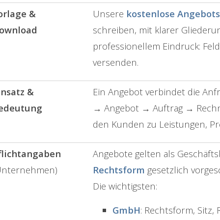
orlage &
Unsere
kostenlose Angebots
ownload
schreiben, mit klarer Glieder
professionellem Eindruck: Feld
versenden.
insatz &
Ein Angebot verbindet die Anf
edeutung
→ Angebot → Auftrag → Rechnu
den Kunden zu Leistungen, Pre
flichtangaben
Angebote gelten als Geschäfts
Unternehmen)
Rechtsform
gesetzlich vorge
Die wichtigsten:
GmbH
: Rechtsform, Sitz, 