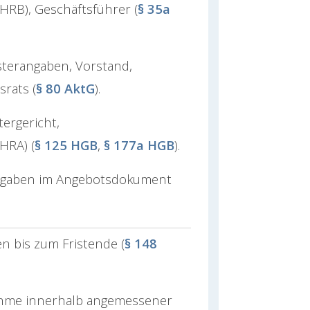
RB), Geschäftsführer (
§ 35a
isterangaben, Vorstand,
srats (
§ 80 AktG
).
stergericht,
HRA) (
§ 125 HGB
,
§ 177a HGB
).
tangaben im Angebotsdokument
n bis zum Fristende (
§ 148
ahme innerhalb angemessener