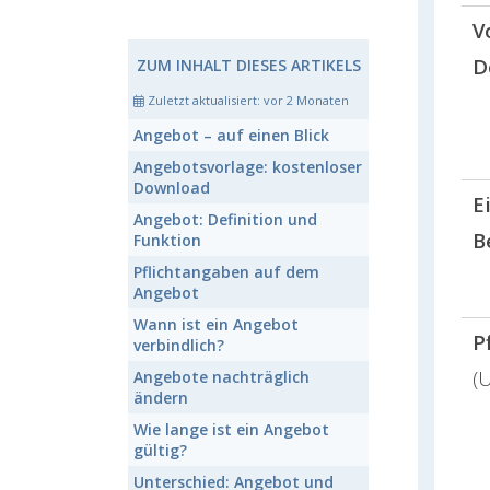
V
D
ZUM INHALT DIESES ARTIKELS
Zuletzt aktualisiert:
vor 2 Monaten
Angebot
– auf einen Blick
Angebotsvorlage:
kostenloser
Download
E
Angebot:
Definition und
B
Funktion
Pflichtangaben
auf dem
Angebot
Wann ist ein Angebot
P
verbindlich?
(
Angebote
nachträglich
ändern
Wie lange
ist ein Angebot
gültig?
Unterschied:
Angebot und