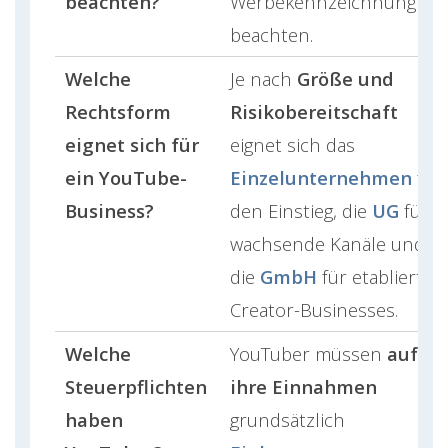
beachten?
Werbekennzeichnung
beachten.
Welche
Je nach
Größe und
Rechtsform
Risikobereitschaft
eignet sich für
eignet sich das
ein YouTube-
Einzelunternehmen
für
Business?
den Einstieg, die
UG
für
wachsende Kanäle und
die
GmbH
für etablierte
Creator-Businesses.
Welche
YouTuber müssen
auf
Steuerpflichten
ihre Einnahmen
haben
grundsätzlich