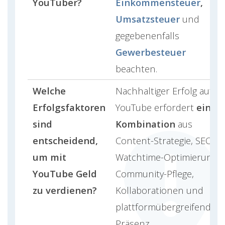
YouTuber?
Einkommensteuer
,
Umsatzsteuer
und
gegebenenfalls
Gewerbesteuer
beachten.
Welche
Nachhaltiger Erfolg auf
Erfolgsfaktoren
YouTube erfordert
eine
sind
Kombination
aus
entscheidend,
Content-Strategie, SEO,
um mit
Watchtime-Optimierung,
YouTube Geld
Community-Pflege,
zu verdienen?
Kollaborationen und
plattformübergreifender
Präsenz.