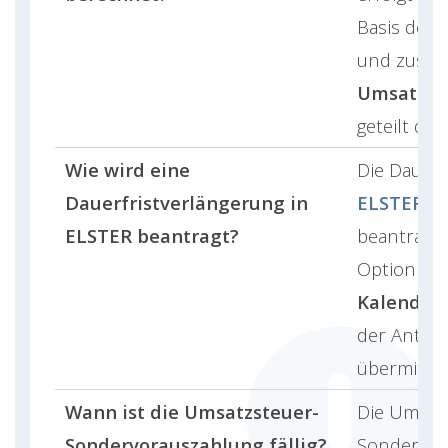
Basis der 
und zusa
Umsatzst
geteilt dur
Wie wird eine
Die Dauerf
Dauerfristverlängerung in
ELSTER
un
ELSTER beantragt?
beantragt,
Option ge
Kalenderj
der Antrag
übermittelt
Wann ist die Umsatzsteuer-
Die Umsat
Sondervorauszahlung fällig?
Sondervor