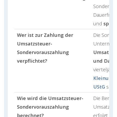
Sondervora
Dauerfrist
und
späte
Wer ist zur Zahlung der
Die Sonde
Umsatzsteuer-
Unterneh
Sondervorauszahlung
Umsatzst
verpflichtet?
und Dauer
vierteljäh
Kleinunt
UStG
sind 
Wie wird die Umsatzsteuer-
Die Berec
Sondervorauszahlung
Umsatzste
berechnet?
erfolgt na