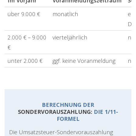
im Vorjahr
Voranmeldungszeitraum
So
über 9.000 €
monatlich
erf
Dau
2.000 € – 9.000
vierteljährlich
nic
€
unter 2.000 €
ggf. keine Voranmeldung
nic
BERECHNUNG DER
SONDERVORAUSZAHLUNG:
DIE 1/11-
FORMEL
Die Umsatzsteuer-Sondervorauszahlung