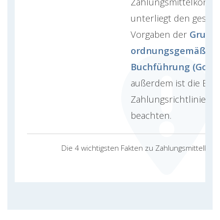
Zahlungsmittelkonte
unterliegt den gesetz
Vorgaben der
Grund
ordnungsgemäßer
Buchführung (GoBD
außerdem ist die EU-
Zahlungsrichtlinie
PS
beachten.
Die 4 wichtigsten Fakten zu Zahlungsmittelkon