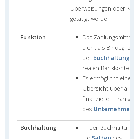
Überweisungen oder Kred
getätigt werden.
Funktion
Das Zahlungsmittelk
dient als Bindeglied 
der
Buchhaltung
un
realen Bankkonten.
Es ermöglicht eine kl
Übersicht über alle
finanziellen Transakt
des
Unternehmens
.
Buchhaltung
In der Buchhaltung 
die
Salden
des