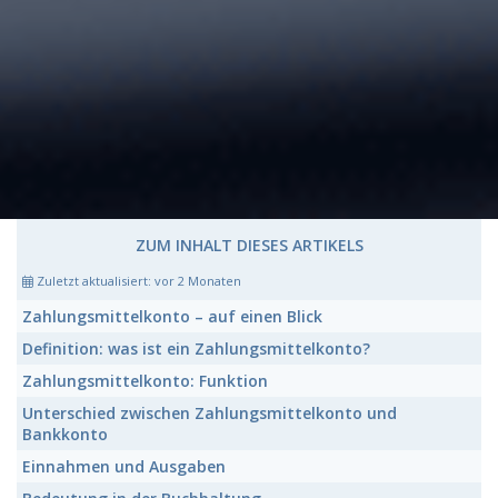
ZUM INHALT DIESES ARTIKELS
Zuletzt aktualisiert:
vor 2 Monaten
Zahlungsmittelkonto
– auf einen Blick
Definition: was ist ein
Zahlungsmittelkonto
?
Zahlungsmittelkonto:
Funktion
Unterschied zwischen
Zahlungsmittelkonto und
Bankkonto
Einnahmen
und
Ausgaben