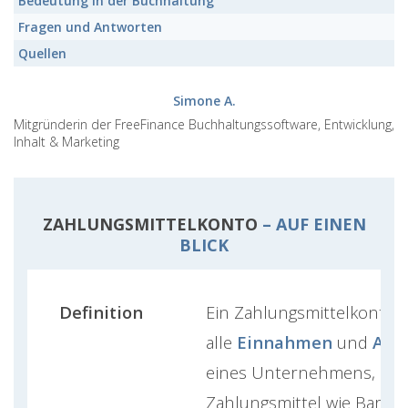
Bedeutung
in der Buchhaltung
Fragen und Antworten
Quellen
Simone A.
Mitgründerin der FreeFinance Buchhaltungssoftware, Entwicklung,
Inhalt & Marketing
ZAHLUNGSMITTELKONTO
– AUF EINEN
BLICK
Definition
Ein Zahlungsmittelkonto e
alle
Einnahmen
und
Aus
eines Unternehmens, die
Zahlungsmittel wie Bargel