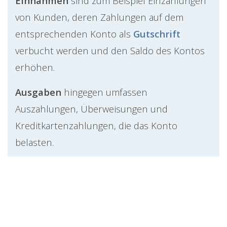
Einnahmen
sind zum Beispiel Einzahlungen
von Kunden, deren Zahlungen auf dem
entsprechenden Konto als
Gutschrift
verbucht werden und den Saldo des Kontos
erhöhen.
Ausgaben
hingegen umfassen
Auszahlungen, Überweisungen und
Kreditkartenzahlungen, die das Konto
belasten.
Die Details jeder Zahlung, wie der
Name
des Zahlungsempfängers
, das
betroffene
Konto
, die jeweiligen
Beträge
und die
Bezeichnung
der Transaktion,